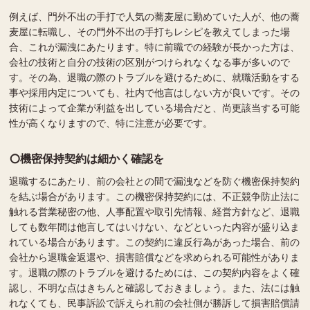
例えば、門外不出の手打で人気の蕎麦屋に勤めていた人が、他の蕎
麦屋に転職し、その門外不出の手打ちレシピを教えてしまった場
合、これが漏洩にあたります。特に前職での経験が長かった方は、
会社の技術と自分の技術の区別がつけられなくなる事が多いので
す。その為、退職の際のトラブルを避けるために、就職活動をする
事や採用内定についても、社内で他言はしない方が良いです。その
技術によって企業が利益を出している場合だと、尚更該当する可能
性が高くなりますので、特に注意が必要です。
機密保持契約は細かく確認を
退職するにあたり、前の会社との間で漏洩などを防ぐ機密保持契約
を結ぶ場合があります。この機密保持契約には、不正競争防止法に
触れる営業秘密の他、人事配置や取引先情報、経営方針など、退職
しても数年間は他言してはいけない、などといった内容が盛り込ま
れている場合があります。この契約に違反行為があった場合、前の
会社から退職金返還や、損害賠償などを求められる可能性がありま
す。退職の際のトラブルを避けるためには、この契約内容をよく確
認し、不明な点はきちんと確認しておきましょう。また、法には触
れなくても、民事訴訟で訴えられ前の会社側が勝訴して損害賠償請