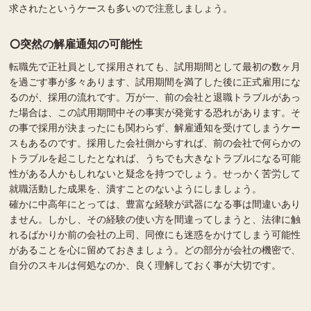
求されたというケースも多いので注意しましょう。
突然の解雇通知の可能性
転職先で正社員として採用されても、試用期間として最初の数ヶ月
を過ごす事が多々あります、試用期間を満了した後に正式雇用にな
るのが、採用の流れです。万が一、前の会社と退職トラブルがあっ
た場合は、この試用期間中その事実が発覚する恐れがあります。そ
の事で採用が決まったにも関わらず、解雇通知を受けてしまうケー
スもあるのです。採用した会社側からすれば、前の会社で何らかの
トラブルを起こしたとなれば、うちでも大きなトラブルになる可能
性がある人かもしれないと疑念を持つでしょう。せっかく苦労して
就職活動した成果を、潰すことのないようにしましょう。
確かに中高年にとっては、豊富な経験が武器になる事は間違いあり
ません。しかし、その経験の使い方を間違ってしまうと、法律に触
れるばかりか前の会社の上司、同僚にも迷惑をかけてしまう可能性
があることを心に留めておきましょう。どの部分が会社の機密で、
自分のスキルは何処なのか、良く理解しておく事が大切です。